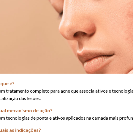
 que é?
um tratamento completo para acne que associa ativos e tecnologia
calização das lesões.
ual mecanismo de ação?
m tecnologias de ponta e ativos aplicados na camada mais profun
ais as indicações?