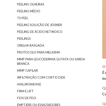
PEELING OLHEIRAS
PEELING MÉDIO
TS PEEL
PEELING SOLUÇÃO DE JESSNER
PEELING DE ÁCIDO RETINOICO
PEELINGS
ORELHA RASGADA
PROTOCOLO PARA MELASMA
MMP PARA LEUCODERMIA GUTATA OU SARDA
BRANCA
O
MMP CAPILAR
É 
INFILTRAÇÃO COM CORTICOIDE
lo
HIALURONIDASE
Q
FIRM E LIFT
Co
FIOS DE PDO
Qu
EMPTIERS OU ESVAZIADORES