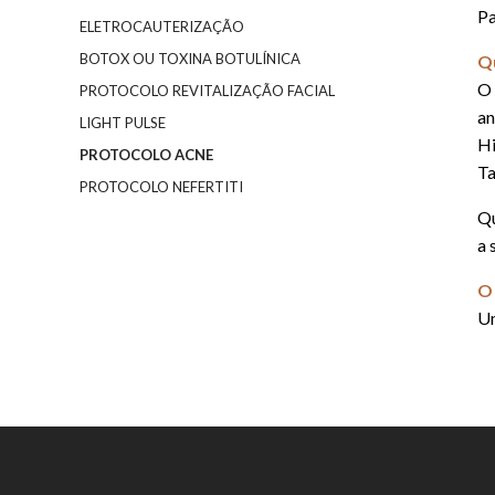
Pa
ELETROCAUTERIZAÇÃO
BOTOX OU TOXINA BOTULÍNICA
Qu
O 
PROTOCOLO REVITALIZAÇÃO FACIAL
an
LIGHT PULSE
Hi
PROTOCOLO ACNE
Ta
PROTOCOLO NEFERTITI
Qu
a 
O 
Um