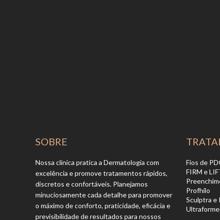
SOBRE
TRATA
Nossa clínica pratica a Dermatologia com
Fios de P
FIRM e LIF
excelência e promove tratamentos rápidos,
Preenchim
discretos e confortáveis. Planejamos
Profhilo
minuciosamente cada detalhe para promover
Sculptra e
o máximo de conforto, praticidade, eficácia e
Ultraform
previsibilidade de resultados para nossos