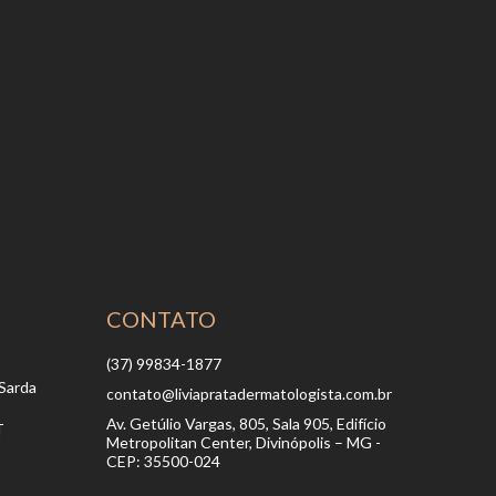
CONTATO
(37) 99834-1877
Sarda
contato@liviapratadermatologista.com.br
Av. Getúlio Vargas, 805, Sala 905, Edifício
T
Metropolitan Center, Divinópolis – MG -
CEP: 35500-024