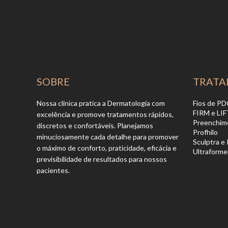
SOBRE
TRATA
Nossa clínica pratica a Dermatologia com
Fios de P
FIRM e LIF
excelência e promove tratamentos rápidos,
Preenchim
discretos e confortáveis. Planejamos
Profhilo
minuciosamente cada detalhe para promover
Sculptra e
o máximo de conforto, praticidade, eficácia e
Ultraform
previsibilidade de resultados para nossos
pacientes.