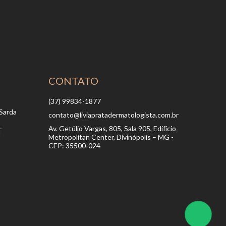
CONTATO
(37) 99834-1877
Sarda
contato@liviapratadermatologista.com.br
Av. Getúlio Vargas, 805, Sala 905, Edifício
T
Metropolitan Center, Divinópolis – MG -
CEP: 35500-024