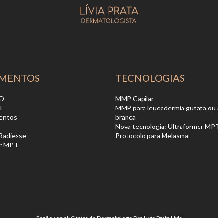
MENTOS
TECNOLOGIAS
DO
MMP Capilar
T
MMP para leucodermia gutata ou 
entos
branca
Nova tecnologia: Ultraformer MP
 Radiesse
Protocolo para Melasma
er MPT
Razão social: Clinica de Dermatologia Dra Livia Prata Ltda