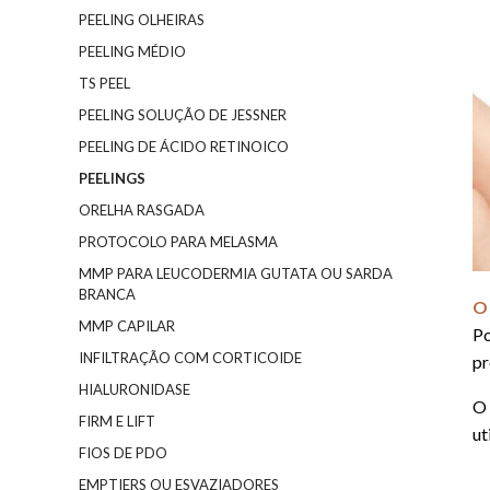
PEELING OLHEIRAS
PEELING MÉDIO
TS PEEL
PEELING SOLUÇÃO DE JESSNER
PEELING DE ÁCIDO RETINOICO
PEELINGS
ORELHA RASGADA
PROTOCOLO PARA MELASMA
MMP PARA LEUCODERMIA GUTATA OU SARDA
BRANCA
O
MMP CAPILAR
Po
INFILTRAÇÃO COM CORTICOIDE
pr
HIALURONIDASE
O 
FIRM E LIFT
ut
FIOS DE PDO
EMPTIERS OU ESVAZIADORES