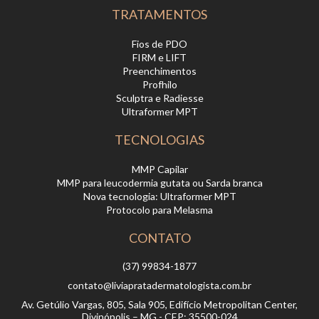
TRATAMENTOS
Fios de PDO
FIRM e LIFT
Preenchimentos
Profhilo
Sculptra e Radiesse
Ultraformer MPT
TECNOLOGIAS
MMP Capilar
MMP para leucodermia gutata ou Sarda branca
Nova tecnologia: Ultraformer MPT
Protocolo para Melasma
CONTATO
(37) 99834-1877
contato@liviapratadermatologista.com.br
Av. Getúlio Vargas, 805, Sala 905, Edifício Metropolitan Center,
Divinópolis – MG - CEP: 35500-024