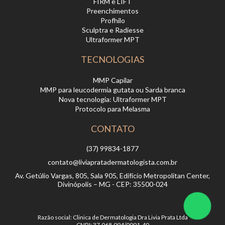
FIRM e LIFT
Preenchimentos
Profhilo
Sculptra e Radiesse
Ultraformer MPT
TECNOLOGIAS
MMP Capilar
MMP para leucodermia gutata ou Sarda branca
Nova tecnologia: Ultraformer MPT
Protocolo para Melasma
CONTATO
(37) 99834-1877
contato@liviapratadermatologista.com.br
Av. Getúlio Vargas, 805, Sala 905, Edifício Metropolitan Center,
Divinópolis – MG - CEP: 35500-024
Razão social: Clinica de Dermatologia Dra Livia Prata Ltda
CNPJ: 37.068.094/0001-40